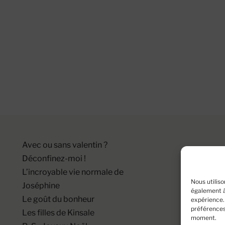
Avec ou sans valentin ?
Déconfinez-moi !
L’incroyable vie normale de
Nous utiliso
Joséphine
également à 
Le goût du bonheur
expérience.
préférences 
Les filles de Kinsale
moment.